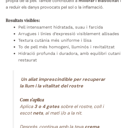
pròpia de la pell. També contribueix a
millorar l’elasticitat
i
a reduir els danys provocats pel sol o la inflamació.
Resultats visibles:
Pell intensament hidratada, suau i farcida
Arrugues i línies d’expressió visiblement allisades
Textura cutània més uniforme i llisa
To de pell més homogeni, lluminós i revitalitzat
Hidració profunda i duradora, amb equilibri cutani
restaurat
Un aliat imprescindible per recuperar
la llum i la vitalitat del rostre
Com s’aplica
Aplica
3 o 4 gotes
sobre el rostre, coll i
escot
nets
, al matí i/o a la nit.
Després, continua amb la teva
crema