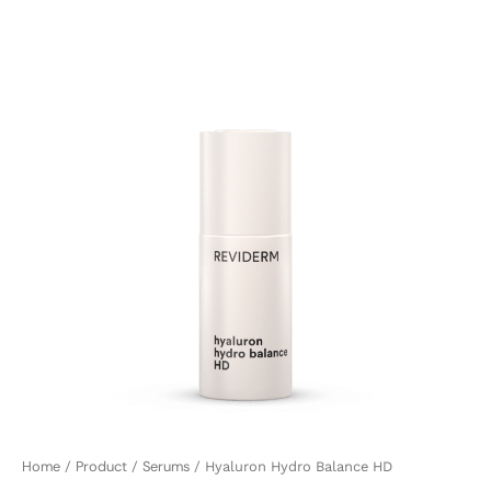
Hydro
Balance
HD
quantity
Home
Product
Serums
/
/
/ Hyaluron Hydro Balance HD