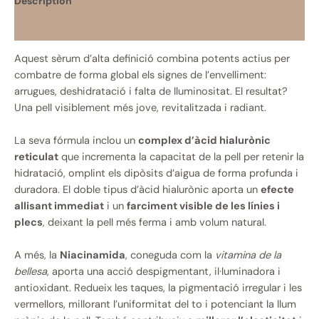
Description
Informació addicional
Aquest sèrum d’alta definició combina potents actius per
combatre de forma global els signes de l’envelliment:
arrugues, deshidratació i falta de lluminositat. El resultat?
Una pell visiblement més jove, revitalitzada i radiant.
La seva fórmula inclou un
complex d’àcid hialurònic
reticulat
que incrementa la capacitat de la pell per retenir la
hidratació, omplint els dipòsits d’aigua de forma profunda i
duradora. El doble tipus d’àcid hialurònic aporta un
efecte
allisant immediat
i un
farciment visible de les línies i
plecs
, deixant la pell més ferma i amb volum natural.
A més, la
Niacinamida
, coneguda com la
vitamina de la
bellesa
, aporta una acció despigmentant, il·luminadora i
antioxidant. Redueix les taques, la pigmentació irregular i les
vermellors, millorant l’uniformitat del to i potenciant la llum