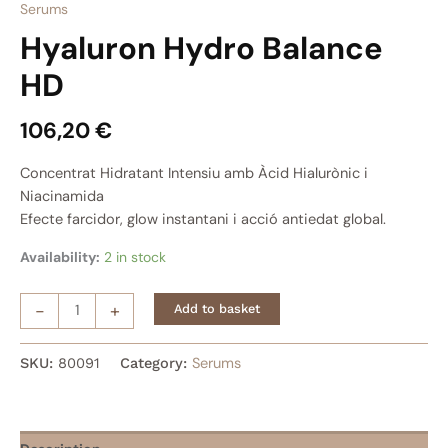
Serums
Hyaluron Hydro Balance
HD
106,20
€
Concentrat Hidratant Intensiu amb Àcid Hialurònic i
Niacinamida
Efecte farcidor, glow instantani i acció antiedat global.
Availability:
2 in stock
-
+
Add to basket
SKU:
80091
Category:
Serums